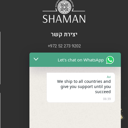
יצירת קשר
+972 52 273 9202
shaman.oded@gmail.com
Let's chat on WhatsApp
Avi
We ship to all countries and
give you support until you
succeed
מפת האתר
מחכה לך הנחה
06:39
של 20%
אודות
קשר
בלוג