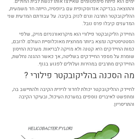
ימים הוא פיתח סימפטומים שאילצו אותו לגשת לבית החולים.
והתוצאה בבדיקה אנדוסקופית עם ביופסיה, הייתה חד משמעית,
ההליקובקטר התרבה וגרם לנזק בקיבה. על עבודתם המדעית שני
המדענים קיבלו פרס נובל.
החיידק הליקובקטר פילורי הוא מיקרואורגניזם מזיק, שלפי
הסטטיסטיקה נמצא ביותר ממחצית מאוכלוסיית העולם. לרובם,
כמות החיידקים היא קטנה ולא מזיקה לבריאות. מערכת החיסון
שומרת על מספר החיידקים בשליטה, אך כאשר ההגנה נחלשת,
החיידקים מתרבים במהירות ועלולים לפגוע בגוף.
מה הסכנה בהליקובקטר פילורי ?
לחיידק ההליקובקטר יכולת לחדור לרירית הקיבה ולהתיישב בה,
ומתפשט לאיברים נוספים במערכת העיכול, ובעיקר הקיבה
והתריסריון.