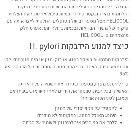
התגלה כי לחומרים הפעילים שבהם יש תכונות ריפוי חזקות
הנלחמות בהליקובקטר פילורי ובעיות עיכול אחרות. לאור הצלחת
HELICOOL אצל מספר רב של מטופלים, החלטתי לייצר אותה עם
פיקוח של משרד הבריאות ובכמות גדולה יותר. אפרט חלק
מהצמחים ב- HELICOOL
כיצד למנוע הידבקות H. pуlori
הידבקות מתרחשת בעיקר במגע או רוק, מזון או מים מזוהמים. לכן
אם נמצא חיידק באחד מבני המשפחה ההסתברות של הדבקה היא
95%.
כדי להימנע מפניו, מספיק שנחזק את השמירה על ההיגיינה
האישית ובכל הבית. נשטוף את הידיים לאחר השימוש בשירותים,
וכמובן לפני הכנת ארוחה.
להקפיד על ניקוי יסודי של המזון
הימנע מאוכל המוגש במקומות לא מוכרים.
ללמד את בני הבית איך להיתגונן ולשמור על הגיינה.