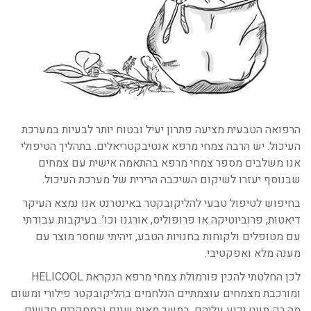
הרפואה הטבעית מציעה פתרון יעיל ובטוח יותר לבעיות במערכת
העיכול. יש הרבה צמחי מרפא אנטיבקטריאלים. בתהליך הטיפולי
אנו משלבים מספר צמחי מרפא בהתאמה אישית עם צמחים
שבנוסף יעזרו לשיקום השיכבה הרירית של מערכת העיכול.
בחיפוש לטיפול טבעי להליקובקטר באינטרנט אנו נמצא העיקר
דיאטות, פרוביוטיקה או פרופוליס, אורגנו וכו’. בעיקבות עבודתי
עם מטופלים ולקוחות בחנויות הטבע, זיהיתי שחסר מוצר עם
מענה מלא ואפקטיבי.
לכן החלטתי להכין פורמולת צמחי מרפא הנקראת HELICOOL
ומורכבת מצמחים עוצמתיים הנלחמים בהליקובקטר פילורי ומשום
מה רק מעט ידוע עליהם. במשך מאות שנים ובמחקרים חדשים