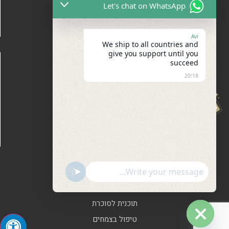
Let's chat on WhatsApp
Avi
We ship to all countries and
give you support until you
מפת האתר
succeed
מחכה לך הנחה
אודות
20:18
של 20%
קשר
בלוג
תגובות
תקנון ותנאים
מוצרים
0
Show Emojis
undefined
מוצרים
תוכנית לסוכרת
טיפול בצמחים