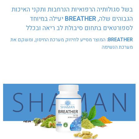
בשל סגולותיה הרפואיות הנרחבות ותקני האיכות
הגבוהים שלה,
BREATHER
יעילה במיוחד
לספורטאים בתחום סיבולת לב ריאה ובכלל
BREATHER:
המוצר מסייע לחיזוק מערכת החיסון, ומשקם את
מערכת הנשימה