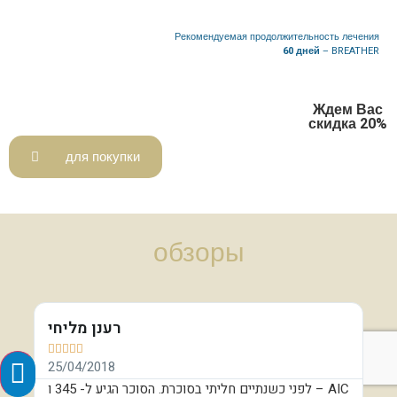
зависимости от ситуации. Ниже приведена рекомендуемая средняя
доза
Рекомендуемая продолжительность лечения
60 дней
– BREATHER
Ждем Вас
скидка 20%
для покупки
обзоры
יב
רענן מליחי







25/04/2018
28
חות
לפני כשנתיים חליתי בסוכרת. הסוכר הגיע ל- 345 ו – AIC