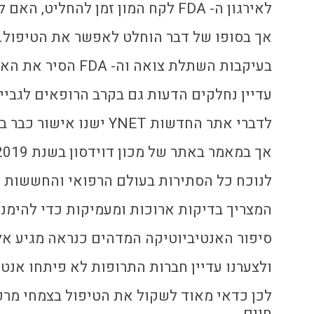
לאירגון ה- FDA לקח המון זמן להחליט, האם לאשר את הטיפול הקיצוני הזה,
אך בסופו של דבר הוחלט לאפשר את הטיפול.
בעיקבות השתלת צואה וה- FDA הסיר את האישור.
עדיין נחלקים הדעות גם בקרב הרופאים לגביי 
לדברי אתר החדשות YNET ישנו אישור כבר בשנת 2014,
אך במאמר באתר של מכון דוידסון בשנת 2019 ה- FDA מזהיר שלא להשתמש בהשתלות צואה,
לנוכח כל הסתירות בעולם הרפואי והחששות ש
המצריך בדיקות ארוכות ומעמיקות כדי להימנ
סיפור האנטיביוטיקה המדהים כנראה מגיע אל
ולצערנו עדיין חברות התרופות לא פיתחו אנט
לכן כדאי מאוד לשקול את הטיפול בצמחי מרפ
חיים.