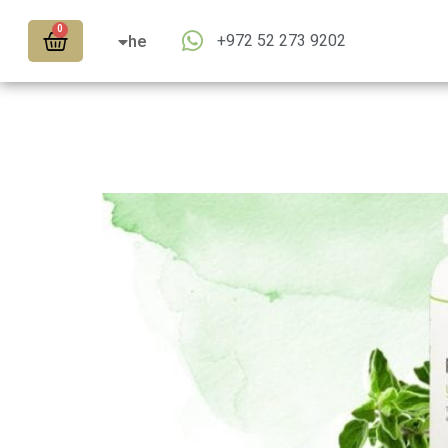
en
0
+972 52 273 9202
ar
he