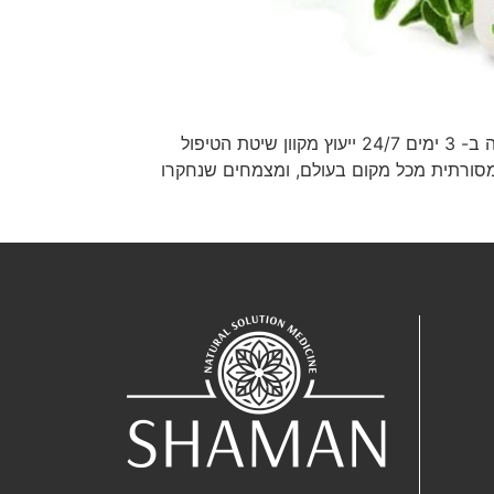
טיפול בצמחים מדוייקת פורמולה הכנת אישית ומותאמת 210 ₪ להזמין טיפול תמיכה ע”י נטורפת לשבועיים הכנת פורמולה ב- 3 ימים 24/7 ייעוץ מקוון שיטת הטיפול
רפואה המסורתית מכל מקום בעולם, ומצמחים שנחקרו