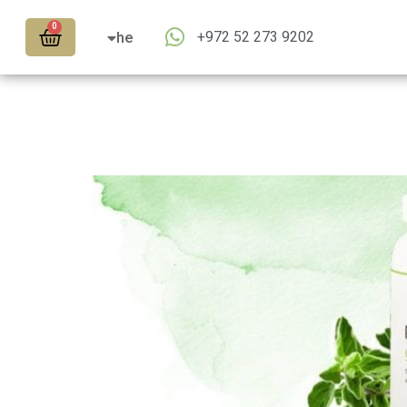
en
0
+972 52 273 9202
ar
he