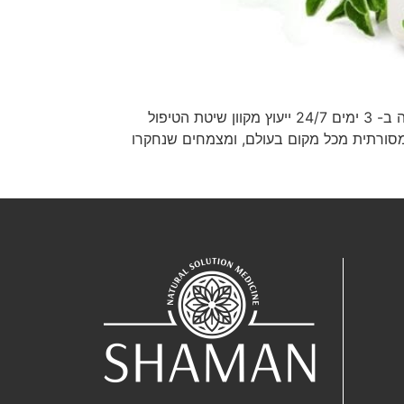
טיפול בצמחים מדוייקת פורמולה הכנת אישית ומותאמת 210 ₪ להזמין טיפול תמיכה ע”י נטורפת לשבועיים הכנת פורמולה ב- 3 ימים 24/7 ייעוץ מקוון שיטת הטיפול
רפואה המסורתית מכל מקום בעולם, ומצמחים שנחקרו