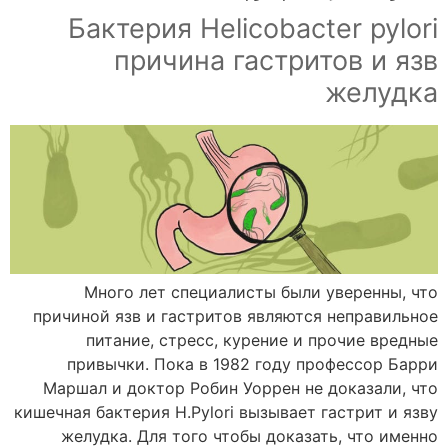
Бактерия Helicobacter pylori
причина гастритов и язв
желудка
Много лет специалисты были уверенны, что
причиной язв и гастритов являются неправильное
питание, стресс, курение и прочие вредные
привычки. Пока в 1982 году профессор Барри
Маршал и доктор Робин Уоррен не доказали, что
кишечная бактерия Н.Pylori вызывает гастрит и язву
желудка. Для того чтобы доказать, что именно