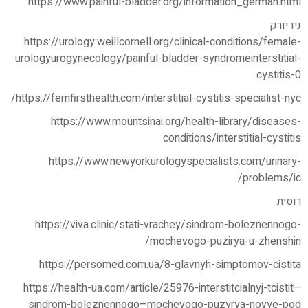
https://www.painful-bladder.org/information_german.html
ניו יורק
https://urology.weillcornell.org/clinical-conditions/female-
urologyurogynecology/painful-bladder-syndromeinterstitial-
cystitis-0
https://femfirsthealth.com/interstitial-cystitis-specialist-nyc/
https://www.mountsinai.org/health-library/diseases-
conditions/interstitial-cystitis
https://www.newyorkurologyspecialists.com/urinary-
problems/ic/
רוסית
https://viva.clinic/stati-vrachey/sindrom-boleznennogo-
mochevogo-puzirya-u-zhenshin/
https://persomed.com.ua/8-glavnyh-simptomov-cistita
https://health-ua.com/article/25976-interstitcialnyj-tcistit–
sindrom-boleznennogo–mochevogo-puzyrya-novye-pod