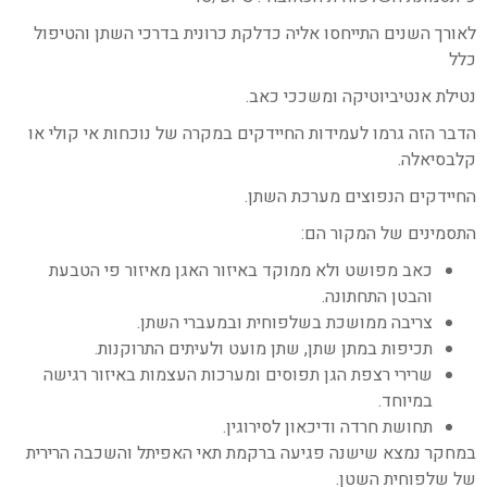
לאורך השנים התייחסו אליה כדלקת כרונית בדרכי השתן והטיפול
כלל
נטילת אנטיביוטיקה ומשככי כאב.
הדבר הזה גרמו לעמידות החיידקים במקרה של נוכחות אי קולי או
קלבסיאלה.
החיידקים הנפוצים מערכת השתן.
התסמינים של המקור הם:
כאב מפושט ולא ממוקד באיזור האגן מאיזור פי הטבעת
והבטן התחתונה.
צריבה ממושכת בשלפוחית ובמעברי השתן.
תכיפות במתן שתן, שתן מועט ולעיתים התרוקנות.
שרירי רצפת הגן תפוסים ומערכות העצמות באיזור רגישה
במיוחד.
תחושת חרדה ודיכאון לסירוגין.
במחקר נמצא שישנה פגיעה ברקמת תאי האפיתל והשכבה הרירית
של שלפוחית השטן.