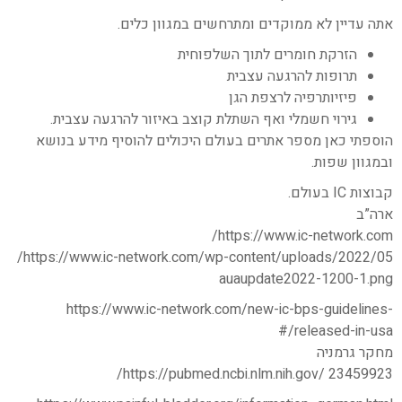
אתה עדיין לא ממוקדים ומתרחשים במגוון כלים.
הזרקת חומרים לתוך השלפוחית
תרופות להרגעה עצבית
פיזיותרפיה לרצפת הגן
גירוי חשמלי ואף השתלת קוצב באיזור להרגעה עצבית.
הוספתי כאן מספר אתרים בעולם היכולים להוסיף מידע בנושא
ובמגוון שפות.
קבוצות IC בעולם.
ארה”ב
https://www.ic-network.com/
https://www.ic-network.com/wp-content/uploads/2022/05/
auaupdate2022-1200-1.png
https://www.ic-network.com/new-ic-bps-guidelines-
released-in-usa/#
מחקר גרמניה
https://pubmed.ncbi.nlm.nih.gov/
23459923/