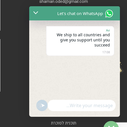
shaman.oded@gmail.com
Let's chat on WhatsApp
Avi
We ship to all countries and
give you support until you
מפת האתר
succeed
מחכה לך הנחה
17:08
אודות
של 20%
קשר
בלוג
תגובות
תקנון ותנאים
מוצרים
0
Show Emojis
undefined
מוצרים
תוכנית לסוכרת