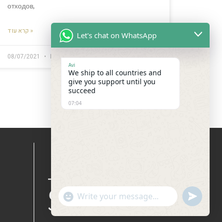
отходов,
קרא עוד »
Let's chat on WhatsApp
08/07/2021
Комментариев нет
Avi
We ship to all countries and
give you support until you
succeed
07:04
Показать эмодзи
undefine