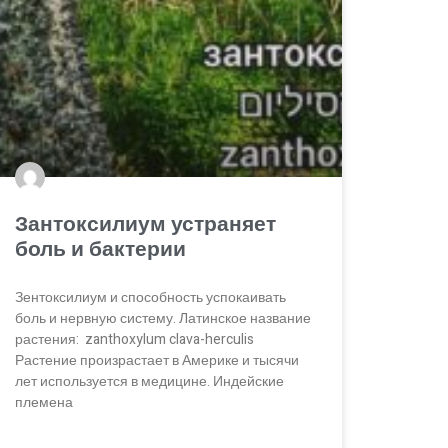
Зантоксилиум устраняет
боль и бактерии
Зентоксилиум и способность успокаивать
боль и нервную систему. Латинское название
растения: zanthoxylum clava-herculis
Растение произрастает в Америке и тысячи
лет используется в медицине. Индейские
племена