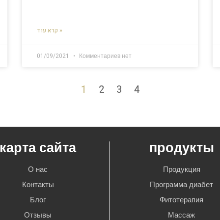
קרא עוד »
01/09/2021
Комментариев нет
1
2
3
4
карта сайта
продукты
О нас
Продукция
Контакты
Программа диабет
Блог
Фитотерапия
Отзывы
Массаж