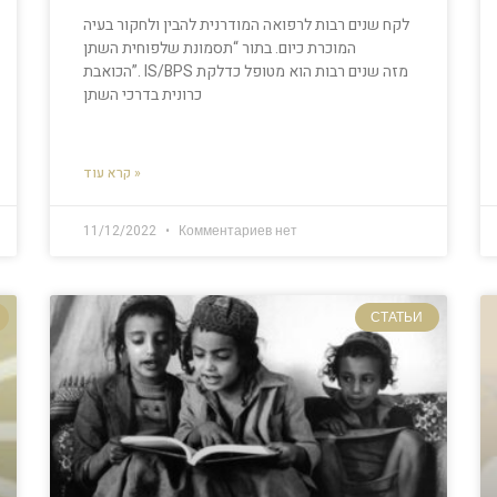
לקח שנים רבות לרפואה המודרנית להבין ולחקור בעיה
המוכרת כיום. בתור “תסמונת שלפוחית ​​​​השתן
הכואבת”. IS/BPS מזה שנים רבות הוא מטופל כדלקת
כרונית בדרכי השתן
קרא עוד »
11/12/2022
Комментариев нет
СТАТЬИ