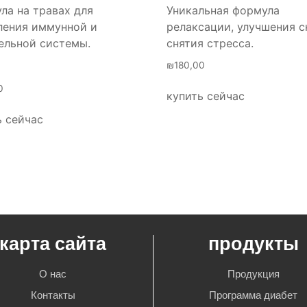
ла на травах для
Уникальная формула
ления иммунной и
релаксации, улучшения с
ельной системы.
снятия стресса.
₪
180,00
0
купить сейчас
ь сейчас
карта сайта
продукты
О нас
Продукция
Контакты
Программа диабет