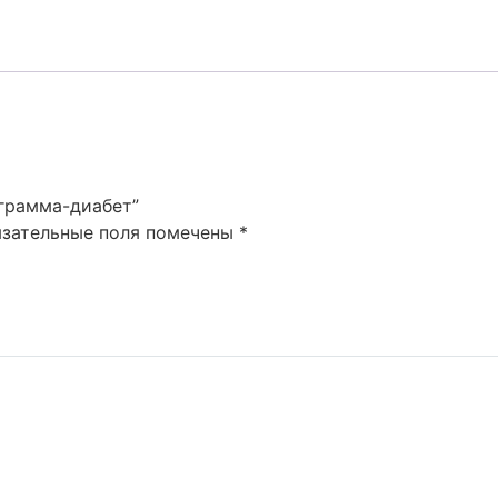
ограмма-диабет”
язательные поля помечены
*