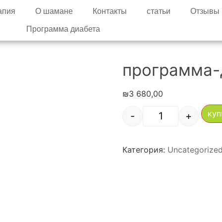
апия
О шамане
Контакты
статьи
Отзывы
Программа диабета
программа-
₪
3 680,00
куп
-
+
Категория:
Uncategorize