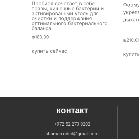
Пробиоя сочетает в себе
Форму
травы, кишечные бактерии и
укреп
активированный уголь для
очистки и поддержания
дыхат
оптимального бактериального
баланса.
₪
180,00
₪
210,0
купить сейчас
купит
контакт
+972 52 273 9202
shaman.oded@gmail.com